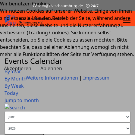
Wir benutzen Cookies
info@klv-schaumburg.de
24/7
Wir nutzen Cookies auf unserer Website. Einige von ihnen
sind essenziell für den Betrieb der Seite, während andere
uns helfen, diese Website und die Nutzererfahrung zu
verbessern (Tracking Cookies). Sie können selbst
entscheiden, ob Sie die Cookies zulassen möchten. Bitte
beachten Sie, dass bei einer Ablehnung womöglich nicht
mehr alle Funktionalitäten der Seite zur Verfügung stehen.
Events Calendar
Akzeptieren
Ablehnen
By Year
Weitere Informationen
|
Impressum
By Month
By Week
Today
Jump to month